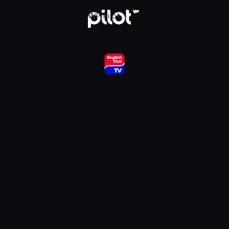
ub HD, Oglądaj w WP Pilot
WP Pilot