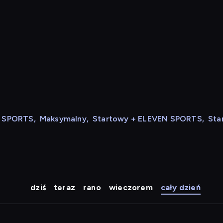
N SPORTS
,
Maksymalny
,
Startowy + ELEVEN SPORTS
,
Sta
dziś
teraz
rano
wieczorem
cały dzień