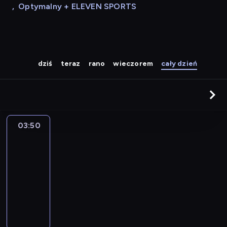
,
Optymalny + ELEVEN SPORTS
dziś
teraz
rano
wieczorem
cały dzień
03:50
Life
around
kids
03:50
-
04:10
kurs
języka
angielskiego