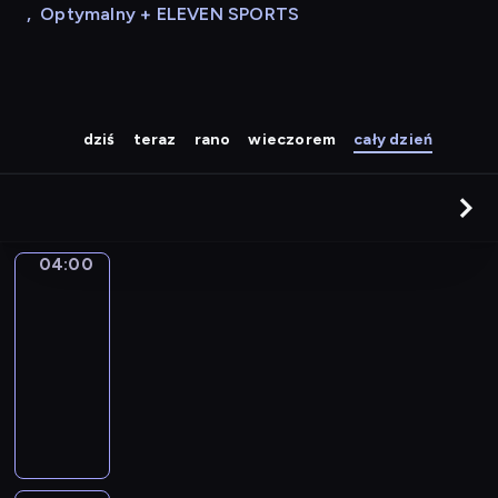
,
Optymalny + ELEVEN SPORTS
dziś
teraz
rano
wieczorem
cały dzień
04:00
Life
around
kids
04:00
-
04:05
kurs
języka
angielskiego