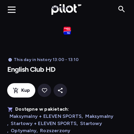
English Cl
WP Pilot
This day in history 13:00 - 13:10
English Club HD
Kup
Dostępne w pakietach:
Maksymalny + ELEVEN SPORTS
,
Maksymalny
,
Startowy + ELEVEN SPORTS
,
Startowy
,
Optymalny
,
Rozszerzony