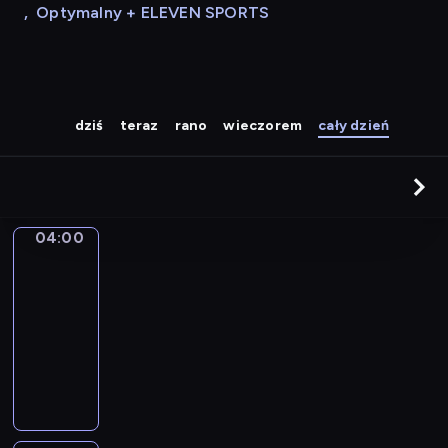
,
Optymalny + ELEVEN SPORTS
dziś
teraz
rano
wieczorem
cały dzień
04:00
Life
around
kids
04:00
-
04:05
kurs
języka
angielskiego