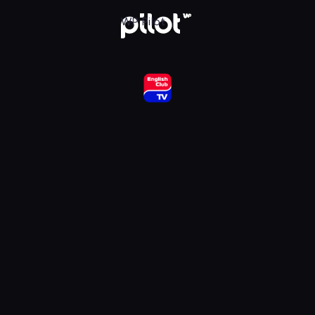
ub HD, Oglądaj w WP Pilot
WP Pilot