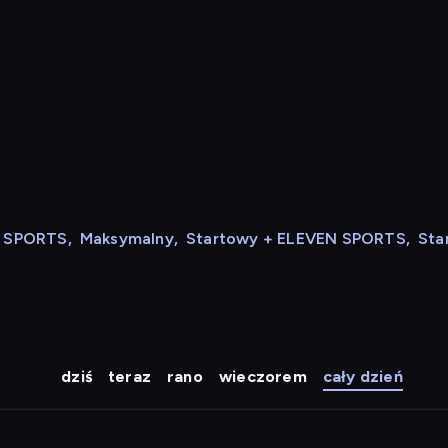
N SPORTS
,
Maksymalny
,
Startowy + ELEVEN SPORTS
,
Sta
dziś
teraz
rano
wieczorem
cały dzień