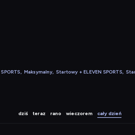
N SPORTS
,
Maksymalny
,
Startowy + ELEVEN SPORTS
,
Sta
dziś
teraz
rano
wieczorem
cały dzień