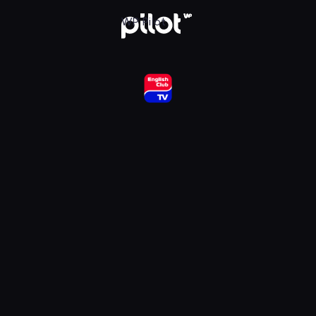
ub HD, Oglądaj w WP Pilot
WP Pilot