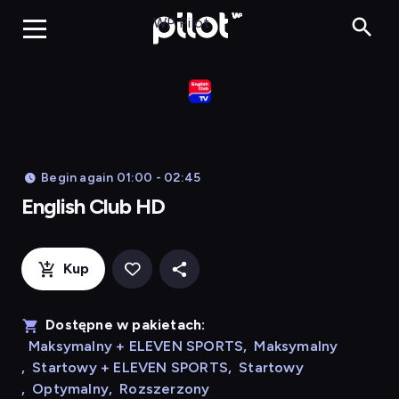
English Cl
WP Pilot
Begin again 01:00 - 02:45
English Club HD
Kup
Dostępne w pakietach:
Maksymalny + ELEVEN SPORTS
,
Maksymalny
,
Startowy + ELEVEN SPORTS
,
Startowy
,
Optymalny
,
Rozszerzony