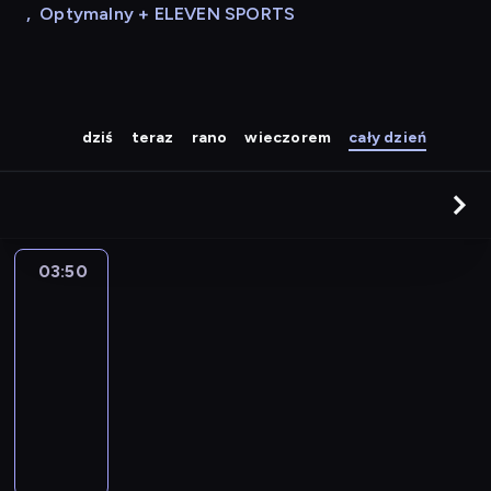
,
Optymalny + ELEVEN SPORTS
dziś
teraz
rano
wieczorem
cały dzień
03:50
Life
around
kids
03:50
-
04:10
kurs
języka
angielskiego