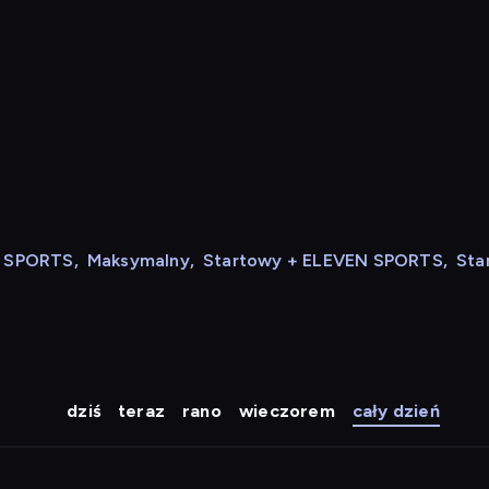
N SPORTS
,
Maksymalny
,
Startowy + ELEVEN SPORTS
,
Sta
dziś
teraz
rano
wieczorem
cały dzień