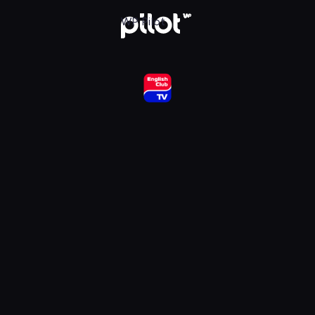
ub HD, Oglądaj w WP Pilot
WP Pilot