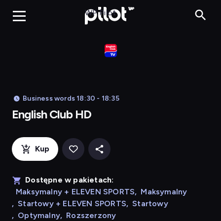
English Cl
WP Pilot
Business words 18:30 - 18:35
English Club HD
Kup
Dostępne w pakietach:
Maksymalny + ELEVEN SPORTS
,
Maksymalny
,
Startowy + ELEVEN SPORTS
,
Startowy
,
Optymalny
,
Rozszerzony