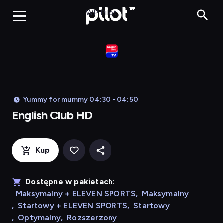
English Cl
WP Pilot
Yummy for mummy 04:30 - 04:50
English Club HD
Kup
Dostępne w pakietach:
Maksymalny + ELEVEN SPORTS
,
Maksymalny
,
Startowy + ELEVEN SPORTS
,
Startowy
,
Optymalny
,
Rozszerzony