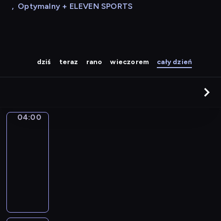
,
Optymalny + ELEVEN SPORTS
dziś
teraz
rano
wieczorem
cały dzień
04:00
Life
around
kids
04:00
-
04:05
kurs
języka
angielskiego