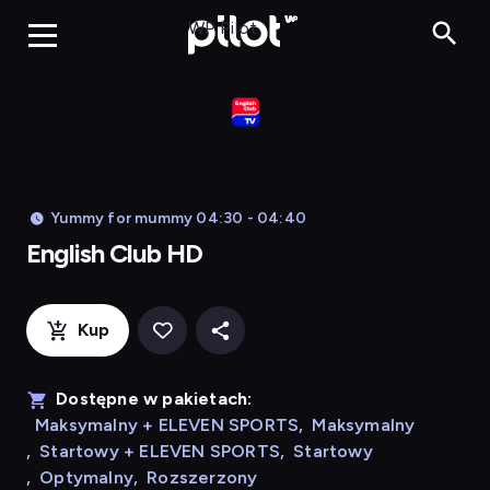
English Cl
WP Pilot
Yummy for mummy 04:30 - 04:40
English Club HD
Kup
Dostępne w pakietach:
Maksymalny + ELEVEN SPORTS
,
Maksymalny
,
Startowy + ELEVEN SPORTS
,
Startowy
,
Optymalny
,
Rozszerzony