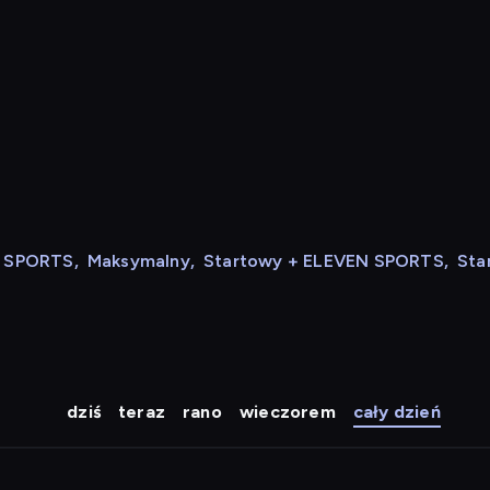
N SPORTS
,
Maksymalny
,
Startowy + ELEVEN SPORTS
,
Sta
dziś
teraz
rano
wieczorem
cały dzień