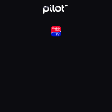
ub HD, Oglądaj w WP Pilot
WP Pilot