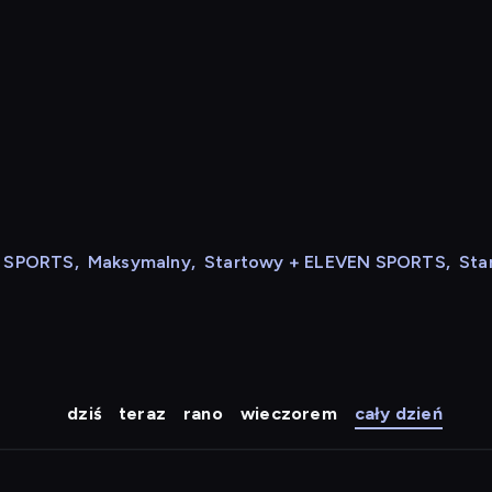
N SPORTS
,
Maksymalny
,
Startowy + ELEVEN SPORTS
,
Sta
dziś
teraz
rano
wieczorem
cały dzień