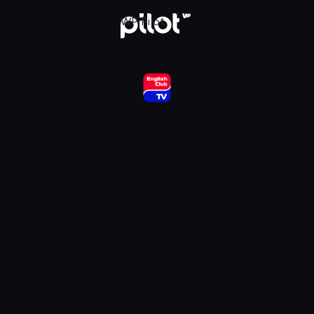
ub HD, Oglądaj w WP Pilot
WP Pilot