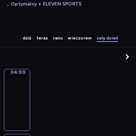
,
Optymalny + ELEVEN SPORTS
dziś
teraz
rano
wieczorem
cały dzień
04:00
Life
around
kids
04:00
-
04:05
kurs
języka
angielskiego