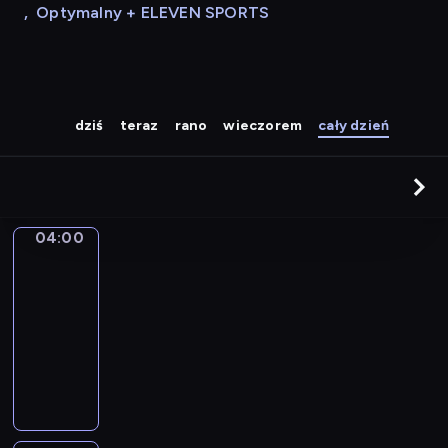
,
Optymalny + ELEVEN SPORTS
dziś
teraz
rano
wieczorem
cały dzień
04:00
Life
around
kids
04:00
-
04:05
kurs
języka
angielskiego