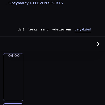
,
Optymalny + ELEVEN SPORTS
dziś
teraz
rano
wieczorem
cały dzień
04:00
Life
around
kids
04:00
-
04:05
kurs
języka
angielskiego