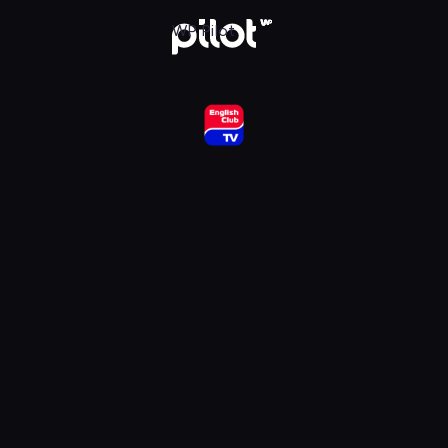
ub HD, Oglądaj w WP Pilot
WP Pilot