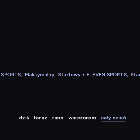
N SPORTS
,
Maksymalny
,
Startowy + ELEVEN SPORTS
,
Sta
dziś
teraz
rano
wieczorem
cały dzień