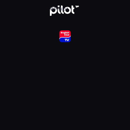
ub HD, Oglądaj w WP Pilot
WP Pilot