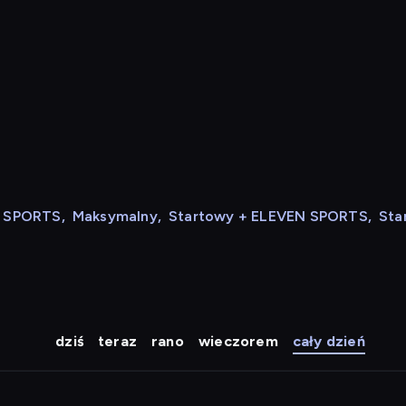
N SPORTS
,
Maksymalny
,
Startowy + ELEVEN SPORTS
,
Sta
dziś
teraz
rano
wieczorem
cały dzień