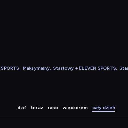
N SPORTS
,
Maksymalny
,
Startowy + ELEVEN SPORTS
,
Sta
dziś
teraz
rano
wieczorem
cały dzień