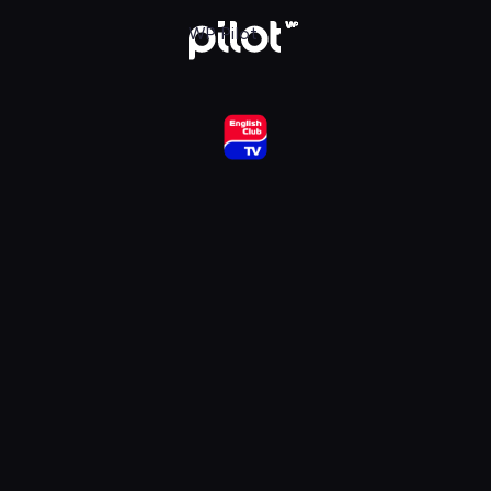
ub HD, Oglądaj w WP Pilot
WP Pilot