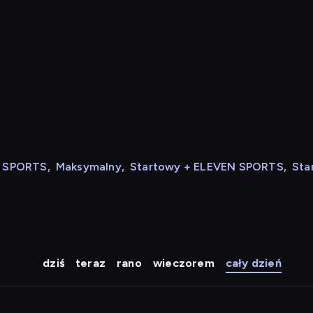
N SPORTS
,
Maksymalny
,
Startowy + ELEVEN SPORTS
,
Sta
dziś
teraz
rano
wieczorem
cały dzień