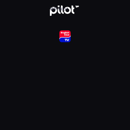
ub HD, Oglądaj w WP Pilot
WP Pilot