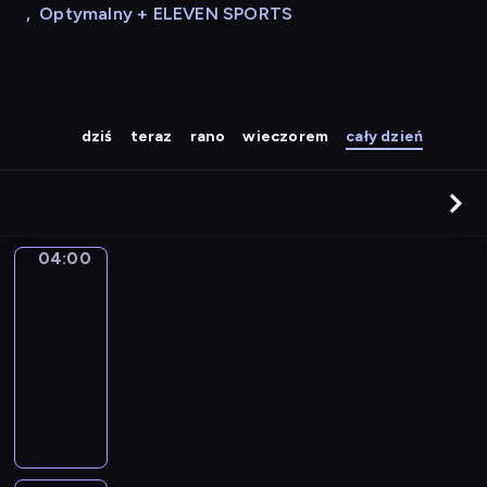
,
Optymalny + ELEVEN SPORTS
dziś
teraz
rano
wieczorem
cały dzień
04:00
Life
around
kids
04:00
-
04:05
kurs
języka
angielskiego