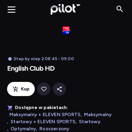
English Cl
WP Pilot
Step by step 2 08:45 - 09:00
English Club HD
Kup
Dostępne w pakietach:
Maksymalny + ELEVEN SPORTS
,
Maksymalny
,
Startowy + ELEVEN SPORTS
,
Startowy
,
Optymalny
,
Rozszerzony