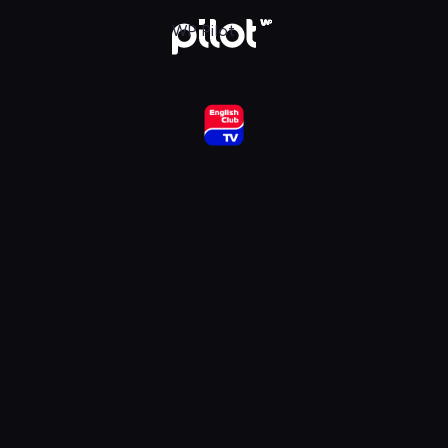
ub HD, Oglądaj w WP Pilot
WP Pilot