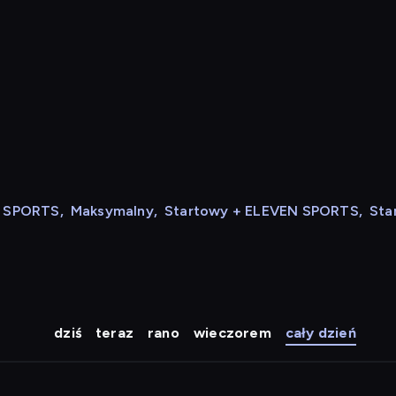
N SPORTS
,
Maksymalny
,
Startowy + ELEVEN SPORTS
,
Sta
dziś
teraz
rano
wieczorem
cały dzień