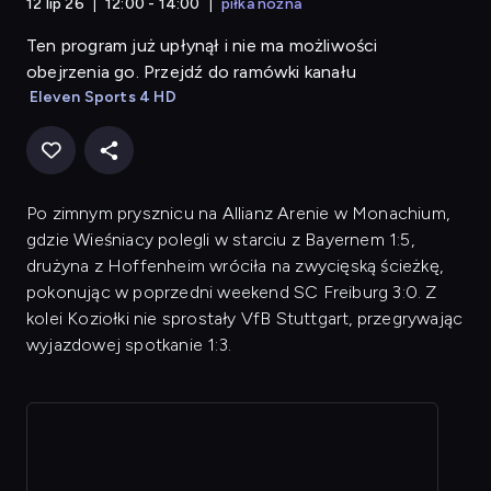
12 lip 26
12:00 - 14:00
piłka nożna
Ten program już upłynął i nie ma możliwości
obejrzenia go. Przejdź do ramówki kanału
Eleven Sports 4 HD
Po zimnym prysznicu na Allianz Arenie w Monachium,
gdzie Wieśniacy polegli w starciu z Bayernem 1:5,
drużyna z Hoffenheim wróciła na zwycięską ścieżkę,
pokonując w poprzedni weekend SC Freiburg 3:0. Z
kolei Koziołki nie sprostały VfB Stuttgart, przegrywając
wyjazdowej spotkanie 1:3.