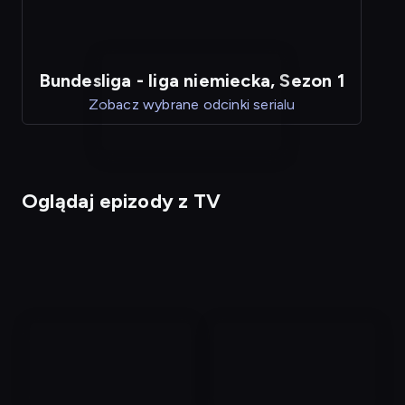
Bundesliga - liga niemiecka, Sezon 1
Zobacz wybrane odcinki serialu
Oglądaj epizody z TV
nagranie
nagranie
z
z
tv
tv