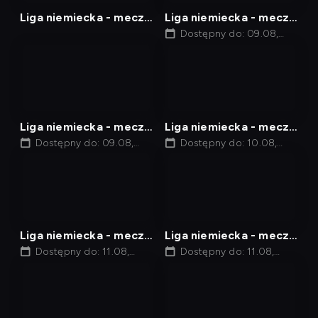
Liga niemiecka - mecz:
Liga niemiecka - mecz:
1. FC Köln - 1. FC
VfL Wolfsburg - FC
Dostępny do: 09.08,
14:00
Heidenheim, Odcinek
Bayern Monachium,
486
Odcinek 1112
nagranie
nagranie
z
z
tv
tv
Liga niemiecka - mecz:
Liga niemiecka - mecz:
Borussia Dortmund -
Dostępny do: 09.08,
1. FC Heidenheim - 1. FC
Dostępny do: 10.08,
18:00
22:00
Eintracht Frankfurt,
Köln, Odcinek 488
Odcinek 485
nagranie
nagranie
z
z
tv
tv
Liga niemiecka - mecz:
Liga niemiecka - mecz:
1. FC Köln - SC
Dostępny do: 11.08,
FC St. Pauli - Borussia
Dostępny do: 11.08,
12:00
18:00
Freiburg, Odcinek 487
Dortmund, Odcinek
487
nagranie
nagranie
z
z