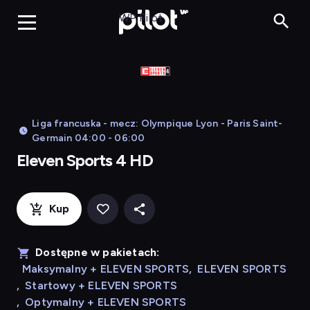
Eleven
WP Pilot
Liga francuska - mecz: Olympique Lyon - Paris Saint-
Germain 04:00 - 06:00
Eleven Sports 4 HD
Kup
Dostępne w pakietach:
Maksymalny + ELEVEN SPORTS
,
ELEVEN SPORTS
,
Startowy + ELEVEN SPORTS
,
Optymalny + ELEVEN SPORTS