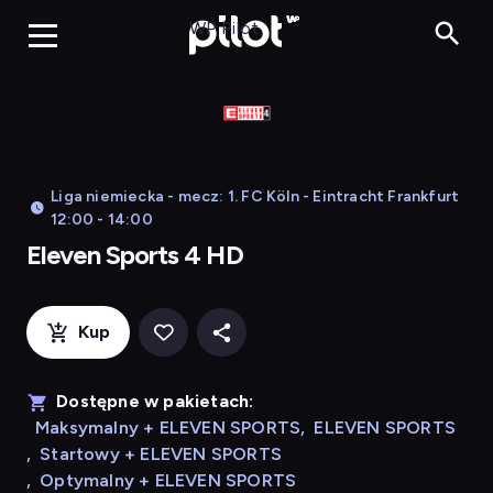
Eleven
WP Pilot
Liga niemiecka - mecz: 1. FC Köln - Eintracht Frankfurt
12:00 - 14:00
Eleven Sports 4 HD
Kup
Dostępne w pakietach:
Maksymalny + ELEVEN SPORTS
,
ELEVEN SPORTS
,
Startowy + ELEVEN SPORTS
,
Optymalny + ELEVEN SPORTS