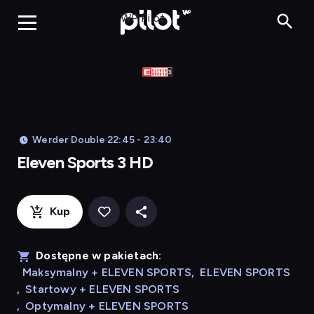
Eleven 
WP Pilot
Werder Double 22:45 - 23:40
Eleven Sports 3 HD
Kup
Dostępne w pakietach:
Maksymalny + ELEVEN SPORTS
,
ELEVEN SPORTS
,
Startowy + ELEVEN SPORTS
,
Optymalny + ELEVEN SPORTS