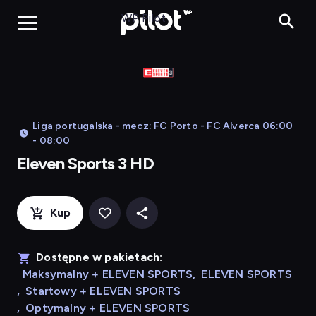
Eleven 
WP Pilot
Liga portugalska - mecz: FC Porto - FC Alverca 06:00
- 08:00
Eleven Sports 3 HD
Kup
Dostępne w pakietach:
Maksymalny + ELEVEN SPORTS
,
ELEVEN SPORTS
,
Startowy + ELEVEN SPORTS
,
Optymalny + ELEVEN SPORTS