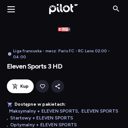
Eleven 
WP Pilot
Liga francuska - mecz: Paris FC - RC Lens 02:00 -
04:00
Eleven Sports 3 HD
Kup
Dostępne w pakietach:
Maksymalny + ELEVEN SPORTS
,
ELEVEN SPORTS
,
Startowy + ELEVEN SPORTS
,
Optymalny + ELEVEN SPORTS