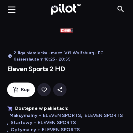
Eleven 
WP Pilot
2. liga niemiecka - mecz: VfL Wolfsburg - FC
Kaiserslautern 18:25 - 20:55
Eleven Sports 2 HD
Kup
Dostępne w pakietach:
Maksymalny + ELEVEN SPORTS
,
ELEVEN SPORTS
,
Startowy + ELEVEN SPORTS
,
Optymalny + ELEVEN SPORTS