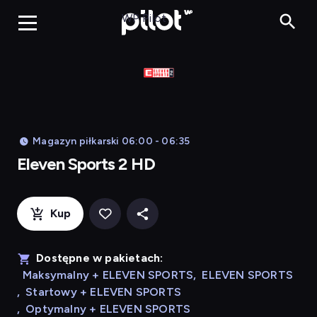
Eleven 
WP Pilot
Magazyn piłkarski 06:00 - 06:35
Eleven Sports 2 HD
Kup
Dostępne w pakietach:
Maksymalny + ELEVEN SPORTS
,
ELEVEN SPORTS
,
Startowy + ELEVEN SPORTS
,
Optymalny + ELEVEN SPORTS