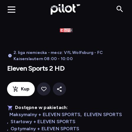
Eleven 
WP Pilot
2. liga niemiecka - mecz: VfL Wolfsburg - FC
Kaiserslautern 08:00 - 10:00
Eleven Sports 2 HD
Kup
Dostępne w pakietach:
Maksymalny + ELEVEN SPORTS
,
ELEVEN SPORTS
,
Startowy + ELEVEN SPORTS
,
Optymalny + ELEVEN SPORTS