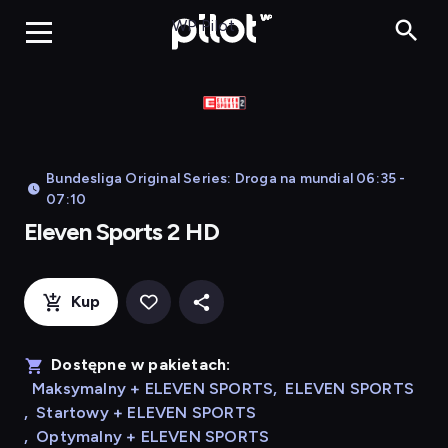
Eleven 
WP Pilot
Bundesliga Original Series: Droga na mundial 06:35 -
07:10
Eleven Sports 2 HD
Kup
Dostępne w pakietach:
Maksymalny + ELEVEN SPORTS
,
ELEVEN SPORTS
,
Startowy + ELEVEN SPORTS
,
Optymalny + ELEVEN SPORTS