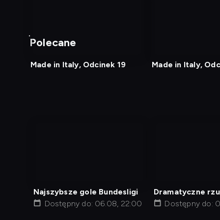
nagranie
nagranie
z
z
Polecane
tv
tv
Made in Italy, Odcinek 19
Made in Italy, Od
nagranie
nagranie
z
z
tv
tv
Najszybsze gole Bundesligi
Dramatyczne rzu
Dostępny do: 06.08, 22:00
Dostępny do: 0