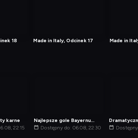
nagranie
nagranie
z
z
tv
tv
cinek 18
Made in Italy, Odcinek 17
Made in Ita
nagranie
nagranie
z
z
tv
tv
ty karne
Najlepsze gole Bayernu
Dramatyczn
6.08, 22:15
Monachium
Dostępny do: 06.08, 22:30
Dostępny 