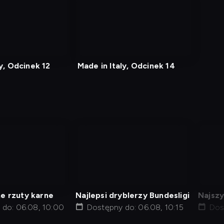
nagranie
z
tv
ly, Odcinek 12
Made in Italy, Odcinek 14
nagranie
nag
z
z
tv
tv
e rzuty karne
Najlepsi dryblerzy Bundesligi
Najszy
do: 06.08, 10:00
Dostępny do: 06.08, 10:15
Dos