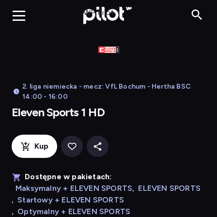
Eleven 
WP Pilot
2. liga niemiecka - mecz: VfL Bochum - Hertha BSC
14:00 - 16:00
Eleven Sports 1 HD
Kup
Dostępne w pakietach:
Maksymalny + ELEVEN SPORTS
,
ELEVEN SPORTS
,
Startowy + ELEVEN SPORTS
,
Optymalny + ELEVEN SPORTS