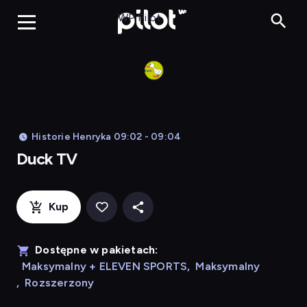
Duck TV, Oglądaj 
WP Pilot
Historie Henryka 09:02 - 09:04
Duck TV
Kup
Dostępne w pakietach:
Maksymalny + ELEVEN SPORTS
,
Maksymalny
,
Rozszerzony