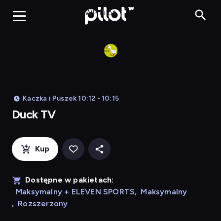
Duck TV, Oglądaj 
WP Pilot
Kaczka i Puszek 10:12 - 10:15
Duck TV
Kup
Dostępne w pakietach:
Maksymalny + ELEVEN SPORTS
,
Maksymalny
,
Rozszerzony