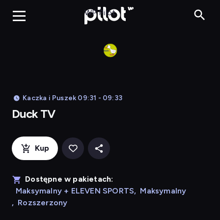
Duck TV, Oglądaj 
WP Pilot
Kaczka i Puszek 09:31 - 09:33
Duck TV
Kup
Dostępne w pakietach:
Maksymalny + ELEVEN SPORTS
,
Maksymalny
,
Rozszerzony