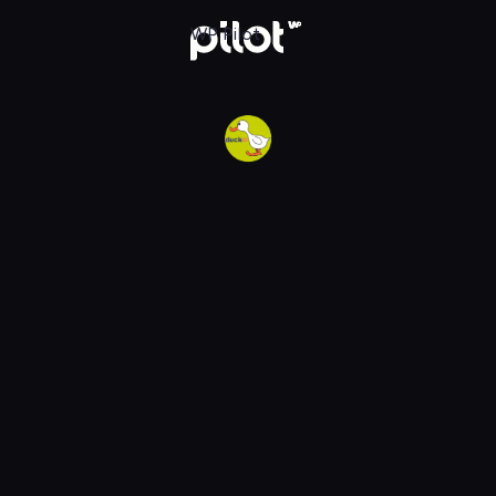
w WP Pilot
WP Pilot