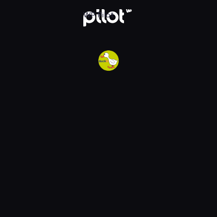
w WP Pilot
WP Pilot