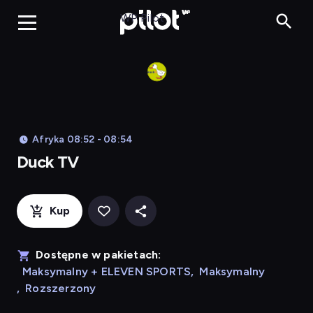
Duck TV, Oglądaj 
WP Pilot
Afryka 08:52 - 08:54
Duck TV
Kup
Dostępne w pakietach:
Maksymalny + ELEVEN SPORTS
,
Maksymalny
,
Rozszerzony