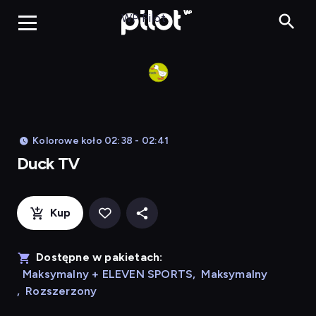
Duck TV, Oglądaj 
WP Pilot
Kolorowe koło 02:38 - 02:41
Duck TV
Kup
Dostępne w pakietach:
Maksymalny + ELEVEN SPORTS
,
Maksymalny
,
Rozszerzony