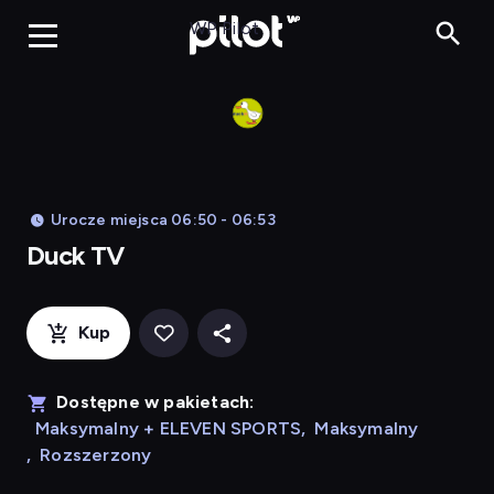
Duck TV, Oglądaj 
WP Pilot
Urocze miejsca 06:50 - 06:53
Duck TV
Kup
Dostępne w pakietach:
Maksymalny + ELEVEN SPORTS
,
Maksymalny
,
Rozszerzony