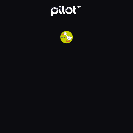
w WP Pilot
WP Pilot