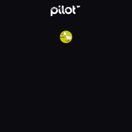
w WP Pilot
WP Pilot