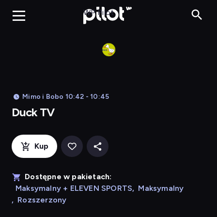
Duck TV, Oglądaj 
WP Pilot
Mimo i Bobo 10:42 - 10:45
Duck TV
Kup
Dostępne w pakietach:
Maksymalny + ELEVEN SPORTS
,
Maksymalny
,
Rozszerzony