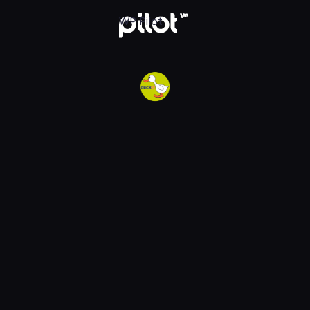
w WP Pilot
WP Pilot