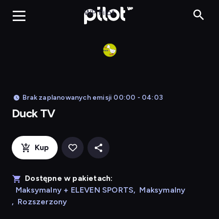
Duck TV, Oglądaj 
WP Pilot
Brak zaplanowanych emisji 00:00 - 04:03
Duck TV
Kup
Dostępne w pakietach:
Maksymalny + ELEVEN SPORTS
,
Maksymalny
,
Rozszerzony