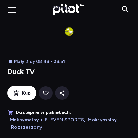
Duck TV, Oglądaj 
WP Pilot
Mały Didy 08:48 - 08:51
Duck TV
Kup
Dostępne w pakietach:
Maksymalny + ELEVEN SPORTS
,
Maksymalny
,
Rozszerzony