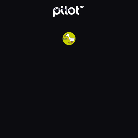
w WP Pilot
WP Pilot